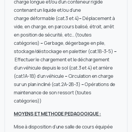
charge longue et/ou d’un conteneur rigide
contenant un liquide et/ou d’une
charge déformable (cat.3 et 4)
–
Déplacement à
vide, en charge, en parcours balisé, étroit, arrêt
en position de sécurité, etc… (toutes
catégories)
–
Gerbage, dégerbage en pile,
stockage/déstockage en palettier (cat.1B-3-5)
–
Effectuer le chargement et le déchargement
d’un véhicule depuis le sol (cat.3 et 4) et arrière
(cat.1A-1B) d’un véhicule
–
Circulation en charge
sur un plan incliné (cat.2A-2B-3)
–
Opérations de
maintenance de son ressort (toutes
catégories))
MOYENS ET METHODE PEDAGOGIQUE :
Mise à disposition d’une salle de cours équipée