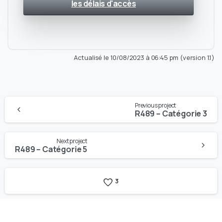
les délais d'accès
Actualisé le 10/08/2023 à 06:45 pm (version 1.1)
Continue
Previous project
Reading
R489 – Catégorie 3
Next project
R489 – Catégorie 5
3